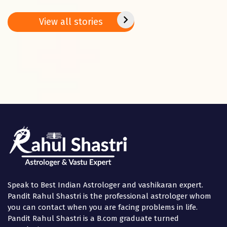
remedies on
Jan. – 02 Feb.
peace
Basant
2025
positi
View all stories
Panchami
in the
Speak to Best Indian Astrologer and vashikaran expert.
Pandit Rahul Shastri is the professional astrologer whom
you can contact when you are facing problems in life.
Pandit Rahul Shastri is a B.com graduate turned