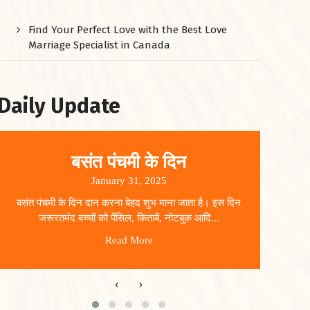
Find Your Perfect Love with the Best Love
Marriage Specialist in Canada
Daily Update
बसंत पंचमी के दिन
January 31, 2025
बसंत पंचमी के दिन दान करना बेहद शुभ माना जाता है। इस दिन
धार
जरूरतमंद बच्चों को पेंसिल, किताबें, नोटबुक आदि...
Read More
‹
›