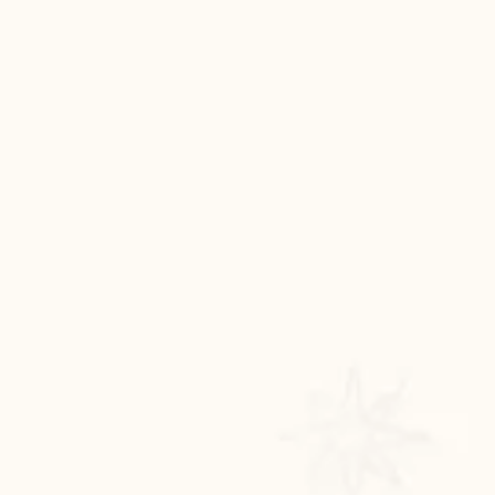
रसोई को हमेशा
January 28, 2025
 बंद
रसोई को हमेशा दक्षिण-पूर्व दिशा में बनवाएं। रसोई में गैस चूल्हा और
पानी का स्थान एक साथ न रखें, क्योंकि...
Read More