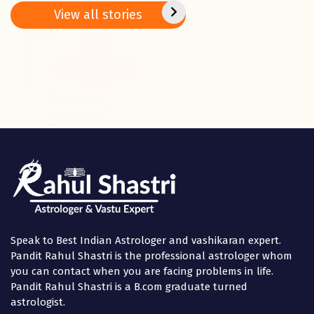
Basant
2025
positi
View all stories
Panchami
in the
Speak to Best Indian Astrologer and vashikaran expert.
Pandit Rahul Shastri is the professional astrologer whom
you can contact when you are facing problems in life.
Pandit Rahul Shastri is a B.com graduate turned
astrologist.