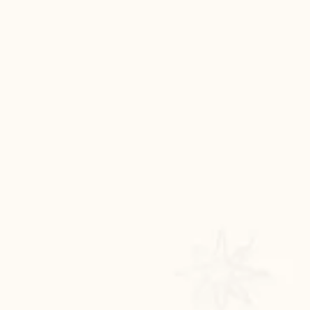
रसोई को हमेशा
January 28, 2025
 बंद
रसोई को हमेशा दक्षिण-पूर्व दिशा में बनवाएं। रसोई में गैस चूल्हा और
पानी का स्थान एक साथ न रखें, क्योंकि...
Read More