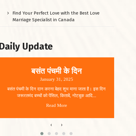
Find Your Perfect Love with the Best Love
Marriage Specialist in Canada
Daily Update
बसंत पंचमी के दिन
January 31, 2025
बसंत पंचमी के दिन दान करना बेहद शुभ माना जाता है। इस दिन
धार
जरूरतमंद बच्चों को पेंसिल, किताबें, नोटबुक आदि...
Read More
‹
›