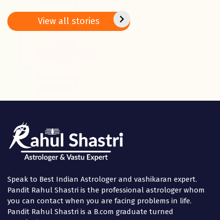
remedies on
Jan. – 02 Feb.
peace
Basant
2025
positi
View all stories
Panchami
in the
Speak to Best Indian Astrologer and vashikaran expert.
Pandit Rahul Shastri is the professional astrologer whom
you can contact when you are facing problems in life.
Pandit Rahul Shastri is a B.com graduate turned